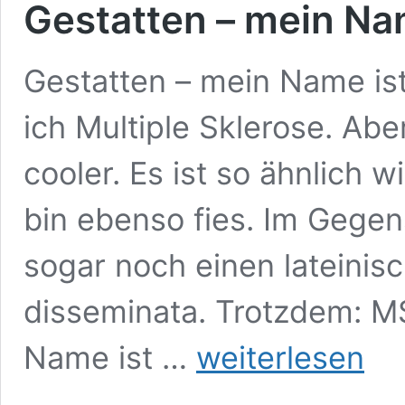
Gestatten – mein Na
Gestatten – mein Name is
ich Multiple Sklerose. Abe
cooler. Es ist so ähnlich w
bin ebenso fies. Im Gegen
sogar noch einen lateinisc
disseminata. Trotzdem: M
Gestatten
Name ist …
weiterlesen
–
mein
Name