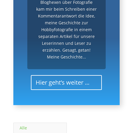
Bloghexen über Fotografie
kam mir beim Schreiben einer
Kommentarantwort die Idee,
meine Geschichte zur
Hobbyfotografie in einem
separaten Artikel für unsere
Leserinnen und Leser zu
erzählen. Gesagt, getan!
Meine Geschichte...
Hier geht’s weiter ...
Alle