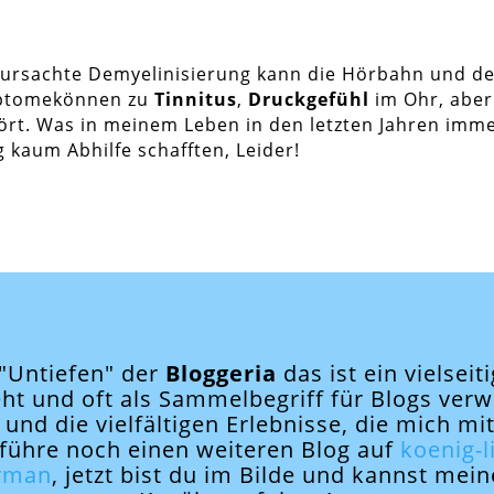
erursachte Demyelinisierung kann die Hörbahn und d
ymptomekönnen zu
Tinnitus
,
Druckgefühl
im Ohr, aber
rt. Was in meinem Leben in den letzten Jahren immer 
 kaum Abhilfe schafften, Leider!
 "Untiefen" der
Bloggeria
das ist ein vielseit
ht und oft als Sammelbegriff für Blogs verw
 und die vielfältigen Erlebnisse, die mich m
n führe noch einen weiteren Blog auf
koenig-
rman
, jetzt bist du im Bilde und kannst mei