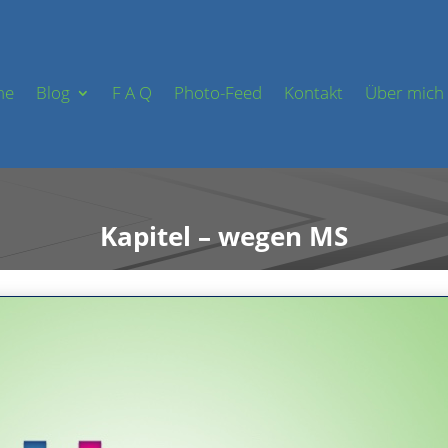
me
Blog
F A Q
Photo-Feed
Kontakt
Über mich
Kapitel – wegen MS