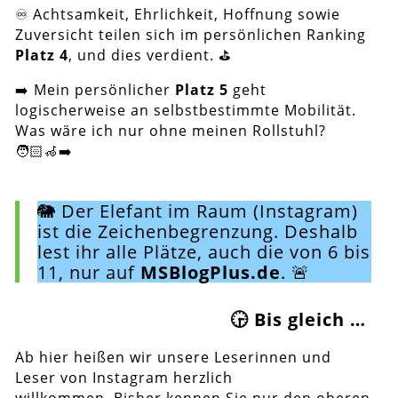
♾️ Achtsamkeit, Ehrlichkeit, Hoffnung sowie
Zuversicht teilen sich im persönlichen Ranking
Platz 4
, und dies verdient. ⛳️
➡️ Mein persönlicher
Platz 5
geht
logischerweise an selbstbestimmte Mobilität.
Was wäre ich nur ohne meinen Rollstuhl?
🧑🏻‍🦽‍➡️
🐘 Der Elefant im Raum (Instagram)
ist die Zeichenbegrenzung. Deshalb
lest ihr alle Plätze, auch die von 6 bis
11, nur auf
MSBlogPlus.de
. 🚨
🕞 Bis gleich …
Ab hier heißen wir unsere Leserinnen und
Leser von Instagram herzlich