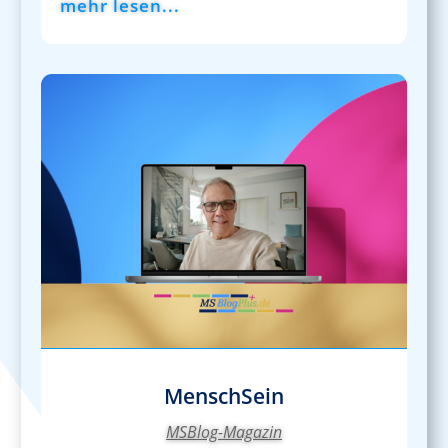
mehr lesen...
MenschSein
MSBlog-Magazin