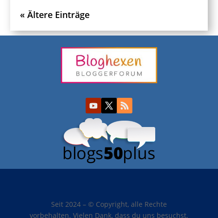
« Ältere Einträge
Seit 2024 – © Copyright, alle Rechte
vorbehalten. Vielen Dank, dass du uns besuchst,