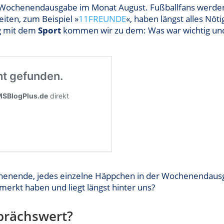
te Wochenendausgabe im Monat August. Fußballfans werden
eiten, zum Beispiel »
1
1FREUNDE
«, haben längst alles Nöt
nug mit dem
Sport
kommen wir zu dem: Was war wichtig un
enende, jedes einzelne Häppchen in der Wochenendausgab
emerkt haben und liegt längst hinter uns?
prächswert?