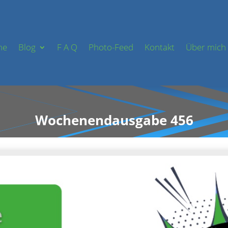
me
Blog
F A Q
Photo-Feed
Kontakt
Über mich
Wochenendausgabe 456