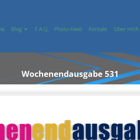
me
Blog
F A Q
Photo-Feed
Kontakt
Über mich
Wochenendausgabe 531