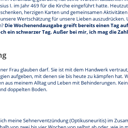
ius I. im Jahr 469 für die Kirche eingeführt hatte. Heutzu
chenken, herzigen Karten und gemeinsamen Aktivitäten zu 
, unsere Wertschätzung für unsere Lieben auszudrücken. U
n?
Die Wochenendausgabe greift bereits einen Tag au
och ein schwarzer Tag. Außer bei mir, ich mag die Zahl
ng
ner Frau glauben darf. Sie ist mit dem Handwerk vertraut, 
rgien aufgeben, mit denen sie bis heute zu kämpfen hat
gen aus meinem Alltag und Leben mit Behinderungen. Keine
und doppelten Boden.
 da sich meine Sehnerventzündung (Optikusneuritis) im Zus
halb von zwei bis vier Wochen von selbst ab oder, wie in m