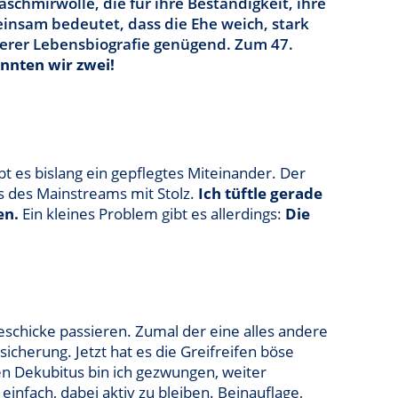
schmirwolle, die für ihre Beständigkeit, ihre
insam bedeutet, dass die Ehe weich, stark
serer Lebensbiografie genügend. Zum 47.
nnten wir zwei!
ibt es bislang ein gepflegtes Miteinander. Der
ts des Mainstreams mit Stolz.
Ich tüftle gerade
en.
Ein kleines Problem gibt es allerdings:
Die
chicke passieren. Zumal der eine alles andere
cherung. Jetzt hat es die Greifreifen böse
en Dekubitus bin ich gezwungen, weiter
einfach, dabei aktiv zu bleiben. Beinauflage,