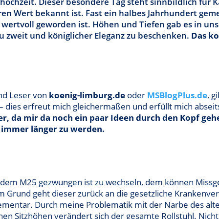
ochzeit. Dieser besondere Tag steht sinnbildlich für Ka
 Wert bekannt ist. Fast ein halbes Jahrhundert geme
wertvoll geworden ist. Höhen und Tiefen gab es in un
 zu zweit und königlicher Eleganz zu beschenken.
Das ko
und Leser von
koenig-limburg.de
oder
MSBlogPlus.de
, g
 – dies erfreut mich gleichermaßen und erfüllt mich absei
r, da mir da noch ein paar Ideen durch den Kopf geh
immer länger zu werden.
t dem M25 gezwungen ist zu wechseln, dem können Missges
Grund geht dieser zurück an die gesetzliche Krankenversi
elementar. Durch meine Problematik mit der Narbe des alt
hen Sitzhöhen verändert sich der gesamte Rollstuhl. Nicht 