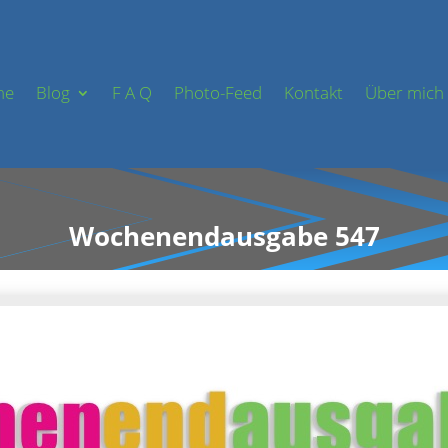
me
Blog
F A Q
Photo-Feed
Kontakt
Über mich
Wochenendausgabe 547