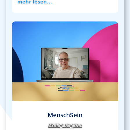
mehr lesen...
MenschSein
MSBlog-Magazin